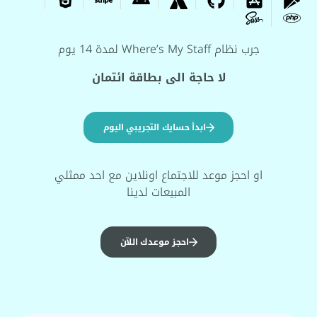
جرب نظام Where’s My Staff لمدة 14 يوم
لا حاجة الى بطاقة ائتمان
ابدأ حسايك التجريبي اليوم
او احجز موعد للاجتماع اونلاين مع احد ممثلي
المبيعات لدينا
احجز موعدك اللآن