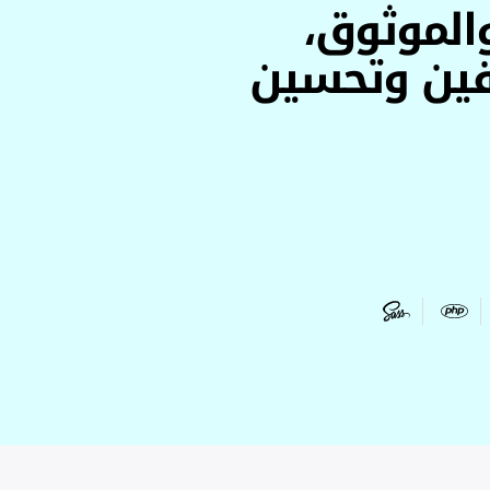
ل والموثوق،
فين وتحسين