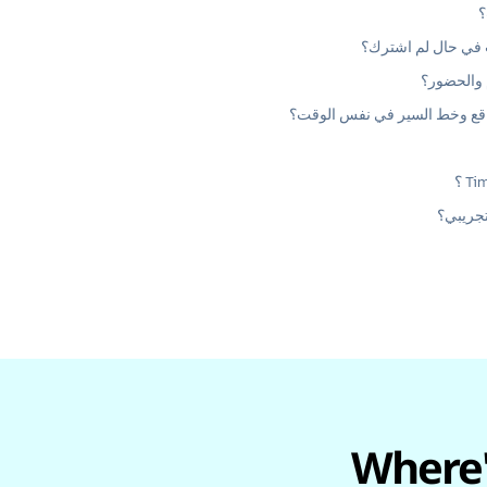
؟
ب في حال لم اشترك؟
م والحضور؟
واقع وخط السير في نفس الوقت؟
تجريبي؟
م "Where's My