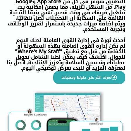
التطبيق متوفر في كل من App Store وGoogle
Pl. من السهل تنزيله، مما يضمن إمكانية بدء
فريقك في وقت قصير. تعني بنيتنا التحتية
ة على السحابة أن التحديثات تصل تلقائيًا،
ضافة ميزات جديدة باستمرار لتعزيز الوظائف
ة المستخدم.
ورة في إدارة القوى العاملة لديك اليوم
 إدارة القوى العاملة بهذه السهولة أو
الكفاءة من قبل مع تطبيق "Where's My Staff"
ل. اكتشف كيف يمكن لحلنا الشامل تحويل
ك وتحسين السلامة وتعزيز الإنتاجية. اتصل بنا
 المزيد أو للبدء بعرض توضيحي اليوم.
تعرف اكثر على حلولنا ومنتجاتنا