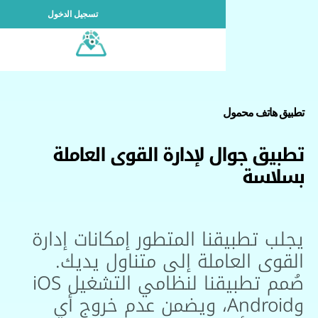
تسجيل الدخول
اتف محمول
ق جوال لإدارة القوى العاملة
سة
 تطبيقنا المتطور إمكانات إدارة
ى العاملة إلى متناول يديك.
صُمم تطبيقنا لنظامي التشغيل iOS
وAndroid، ويضمن عدم خروج أي