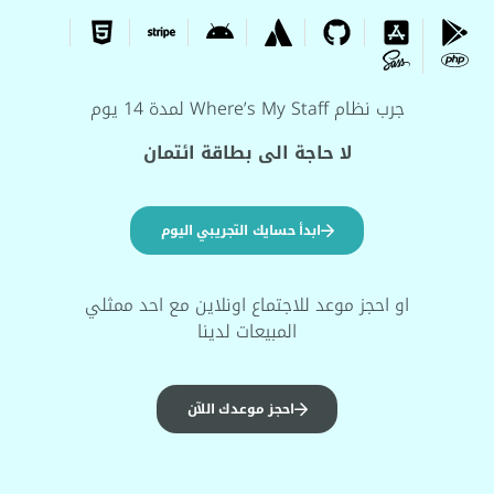
جرب نظام Where’s My Staff لمدة 14 يوم
لا حاجة الى بطاقة ائتمان
ابدأ حسايك التجريبي اليوم
او احجز موعد للاجتماع اونلاين مع احد ممثلي
المبيعات لدينا
احجز موعدك اللآن