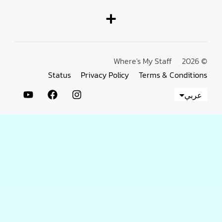
Where's My Staff
Status
Privacy Policy
Terms & Condi
ي
EN